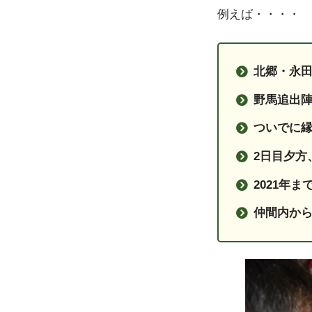
例えば・・・・
北郷・永
野馬追出
ついでに
2日目夕方
2021年
仲間内か