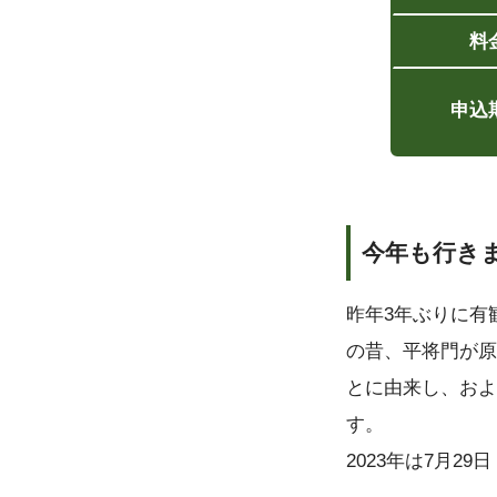
料
申込
今年も行き
昨年3年ぶりに有
の昔、平将門が原
とに由来し、およ
す。
2023年は7月2