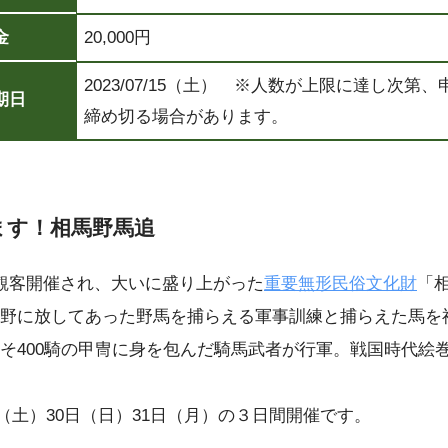
金
20,000円
2023/07/15（土） ※人数が上限に達し次第
期日
締め切る場合があります。
ます！相馬野馬追
観客開催され、大いに盛り上がった
重要無形民俗文化財
「
野に放してあった野馬を捕らえる軍事訓練と捕らえた馬を
そ400騎の甲冑に身を包んだ騎馬武者が行軍。戦国時代絵
9日（土）30日（日）31日（月）の３日間開催です。