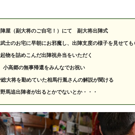
田陣屋（副大将のご自宅！）にて 副大将出陣式
陣武士のお宅に早朝にお邪魔し、出陣支度の様子を見せても
縁起物を詰めこんだ出陣祝弁当をいただく
、小高郷の無事帰還をみんなでお祝い
まで総大将を勤めていた相馬行胤さんの解説が聞ける
ら野馬追出陣者が出るとかでないとか・・・