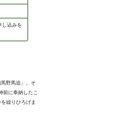
、申し込みを
相馬野馬追」。そ
神前に奉納したこ
巻を繰りひろげま