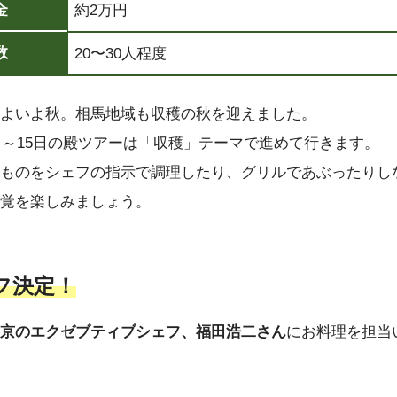
金
約2万円
数
20〜30人程度
よいよ秋。相馬地域も収穫の秋を迎えました。
4日～15日の殿ツアーは「収穫」テーマで進めて行きます。
ものをシェフの指示で調理したり、グリルであぶったりし
覚を楽しみましょう。
フ決定！
京のエクゼブティブシェフ、福田浩二さん
にお料理を担当