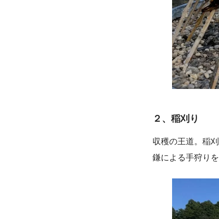
２、稲刈り
収穫の王道。稲刈
鎌による手狩りを