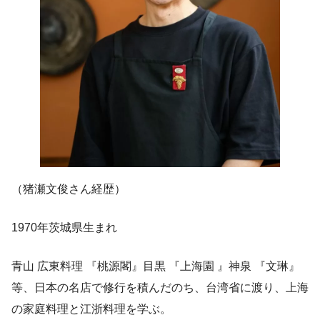
（猪瀬文俊さん経歴）
1970年茨城県生まれ
青山 広東料理 『桃源閣』目黒 『上海園 』神泉 『文琳』
等、日本の名店で修行を積んだのち、台湾省に渡り、上海
の家庭料理と江浙料理を学ぶ。