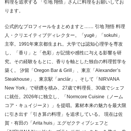
料理を追求する 「引地 翔悟」さんに料理をお願いしてお
ります。
公式的なプロフィールをまとめますと…… 引地 翔悟 料理
人・クリエイティブディレクター。「yugë」「sokuhi」
主宰。1991年東京都生まれ。大学では認知心理学を専攻
し、「香り」と「色彩」が記憶や感性に与える影響を研
究。その経験をもとに、香りを軸とした独自の料理哲学を
築く。 汐留「Oregon Bar & Grill」、東京「Alexander’s
Steakhouse」、東京駅「anclár」、そして「NIRVANA
New York」で研鑽を積み、27歳で料理長、30歳でシェフ
に就任。2026年に独立し、「Normcore Cuisine（ノーム
コア・キュイジーヌ）」を提唱。素材本来の魅力を最大限
に引き出す「引き算の料理」を追求している。 現在は佐
賀・有田の「Arita huis」エグゼクティブシェフと