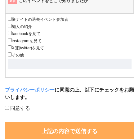
このイベントをどこで知りましたか
必須
殿ナイトの過去イベント参加者
知人の紹介
facebookを見て
instagramを見て
X(旧twitter)を見て
その他
プライバシーポリシー
に同意の上、以下にチェックをお願
いします。
同意する